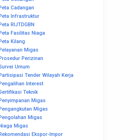
Peta Cadangan
Peta Infrastruktur
Peta RIJTDGBN
Peta Fasilitas Niaga
Peta Kilang
Pelayanan Migas
Prosedur Perizinan
Survei Umum
Partisipasi Tender Wilayah Kerja
Pengalihan Interest
Sertifikasi Teknik
Penyimpanan Migas
Pengangkutan Migas
Pengolahan Migas
Niaga Migas
Rekomendasi Ekspor-Impor