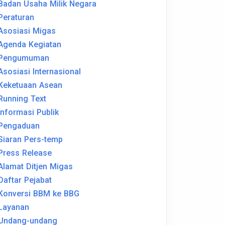
Badan Usaha Milik Negara
Peraturan
Asosiasi Migas
Agenda Kegiatan
Pengumuman
Asosiasi Internasional
Keketuaan Asean
Running Text
Informasi Publik
Pengaduan
Siaran Pers-temp
Press Release
Alamat Ditjen Migas
Daftar Pejabat
Konversi BBM ke BBG
Layanan
Undang-undang