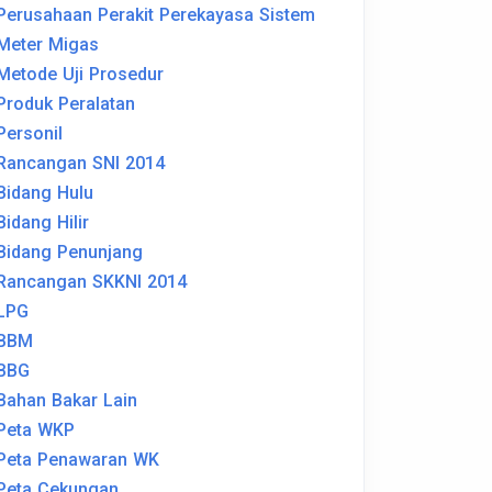
Perusahaan Perakit Perekayasa Sistem
Meter Migas
Metode Uji Prosedur
Produk Peralatan
Personil
Rancangan SNI 2014
Bidang Hulu
Bidang Hilir
Bidang Penunjang
Rancangan SKKNI 2014
LPG
BBM
BBG
Bahan Bakar Lain
Peta WKP
Peta Penawaran WK
Peta Cekungan