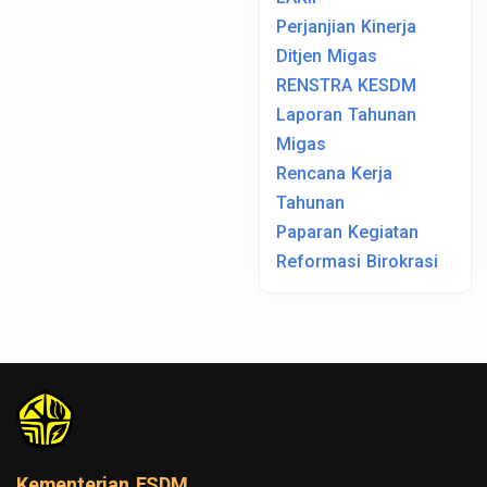
Perjanjian Kinerja
Ditjen Migas
RENSTRA KESDM
Laporan Tahunan
Migas
Rencana Kerja
Tahunan
Paparan Kegiatan
Reformasi Birokrasi
Kementerian ESDM