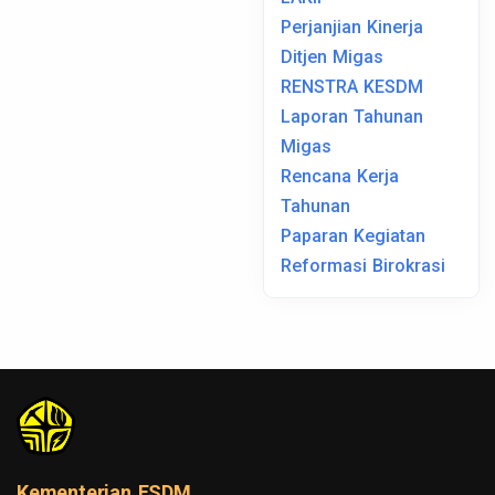
Perjanjian Kinerja
Ditjen Migas
RENSTRA KESDM
Laporan Tahunan
Migas
Rencana Kerja
Tahunan
Paparan Kegiatan
Reformasi Birokrasi
Kementerian ESDM