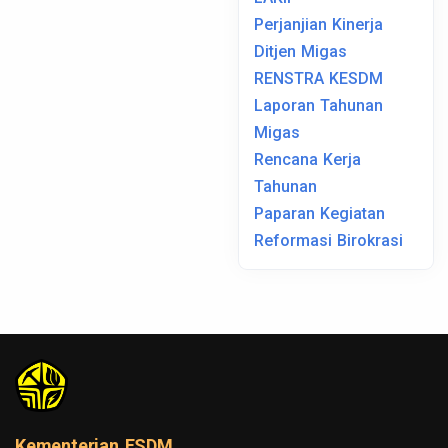
Perjanjian Kinerja
Ditjen Migas
RENSTRA KESDM
Laporan Tahunan
Migas
Rencana Kerja
Tahunan
Paparan Kegiatan
Reformasi Birokrasi
Kementerian ESDM