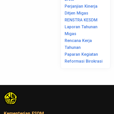
Perjanjian Kinerja
Ditjen Migas
RENSTRA KESDM
Laporan Tahunan
Migas
Rencana Kerja
Tahunan
Paparan Kegiatan
Reformasi Birokrasi
Kementerian ESDM