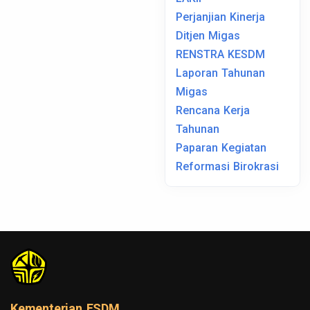
Perjanjian Kinerja
Ditjen Migas
RENSTRA KESDM
Laporan Tahunan
Migas
Rencana Kerja
Tahunan
Paparan Kegiatan
Reformasi Birokrasi
Kementerian ESDM