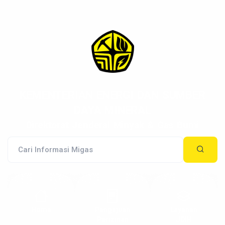
KEMENTERIAN ENERGI DAN SUMBER
DAYA MINERAL
Direktorat Jenderal Minyak & Gas Bumi
Home
Pengajuan
Layanan
Perizinan
JDIH