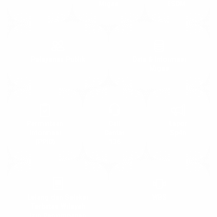
Migas
ESDM
Pelayanan Publik
Data & Informasi
Migas
Permintaan
Call
Lapor
Informasi
Center
Sp4n
(PPID)
136
Lelang dan Seleksi
WBS
Terbatas Wilayah
Izin Penyimpanan