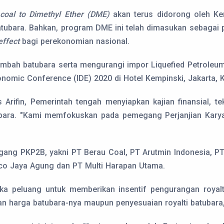
u
coal to Dimethyl Ether (DME)
akan terus didorong oleh Ke
ubara. Bahkan, program DME ini telah dimasukan sebagai p
effect
bagi perekonomian nasional.
ambah batubara serta mengurangi impor Liquefied Petroleum 
nomic Conference (IDE) 2020 di Hotel Kempinski, Jakarta, K
s Arifin, Pemerintah tengah menyiapkan kajian finansial,
tubara. "Kami memfokuskan pada pemegang Perjanjian Kar
gang PKP2B, yakni PT Berau Coal, PT Arutmin Indonesia, P
eco Jaya Agung dan PT Multi Harapan Utama.
ka peluang untuk memberikan insentif pengurangan royalt
an harga batubara-nya maupun penyesuaian royalti batubara," 