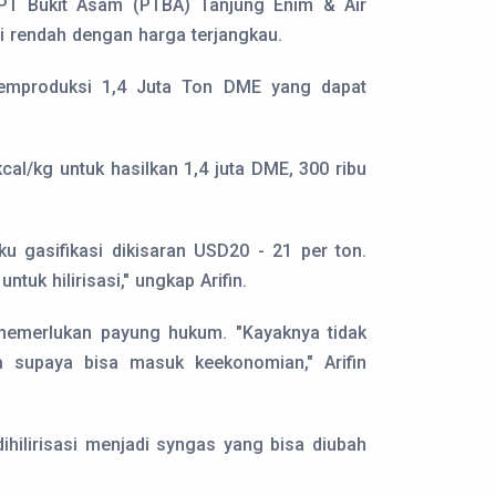
n PT Bukit Asam (PTBA) Tanjung Enim & Air
i rendah dengan harga terjangkau.
emproduksi 1,4 Juta Ton DME yang dapat
al/kg untuk hasilkan 1,4 juta DME, 300 ribu
 gasifikasi dikisaran USD20 - 21 per ton.
uk hilirisasi," ungkap Arifin.
k memerlukan payung hukum. "Kayaknya tidak
a supaya bisa masuk keekonomian," Arifin
ihilirisasi menjadi syngas yang bisa diubah