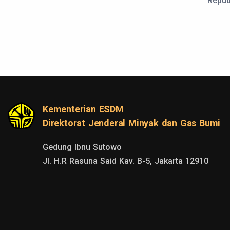
Repub
Kementerian ESDM
Direktorat Jenderal Minyak dan Gas Bumi
Gedung Ibnu Sutowo

Jl. H.R Rasuna Said Kav. B-5, Jakarta 12910