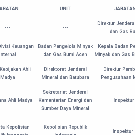
ABATAN
UNIT
JABATA
Direktur Jendera
---
---
dan Gas B
Divisi Keuangan
Badan Pengelola Minyak
Kepala Badan Pe
Internal
dan Gas Bumi Aceh
Minyak dan Gas 
Kebijakan Ahli
Direktorat Jenderal
Direktur Pemb
Madya
Mineral dan Batubara
Pengusahaan M
Sekretariat Jenderal
ana Ahli Madya
Kementerian Energi dan
Inspektur 
Sumber Daya Mineral
ta Kepolisian
Kepolisian Republik
Inspektur