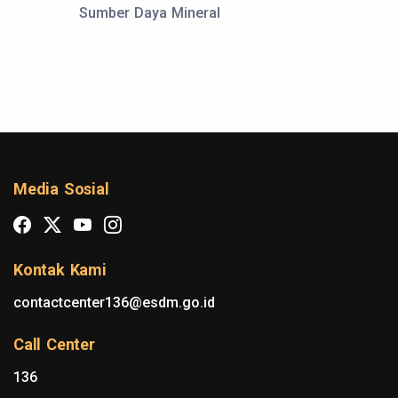
Sumber Daya Mineral
Media Sosial
Kontak Kami
contactcenter136@esdm.go.id
Call Center
136