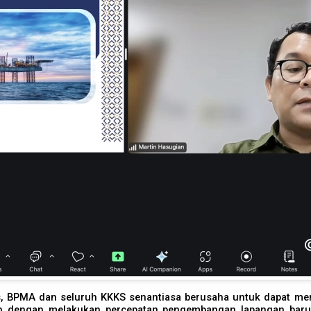
 BPMA dan seluruh KKKS senantiasa berusaha untuk dapat me
ain dengan melakukan percepatan pengembangan lapangan baru,