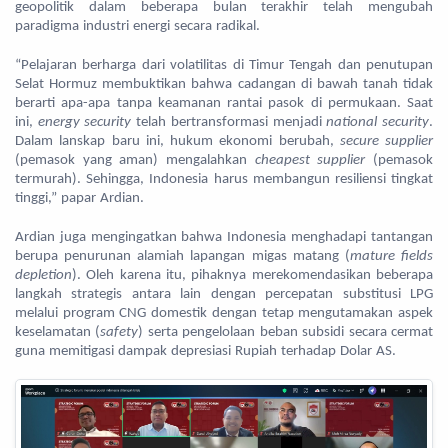
geopolitik dalam beberapa bulan terakhir telah mengubah
paradigma industri energi secara radikal.
“Pelajaran berharga dari volatilitas di Timur Tengah dan penutupan
Selat Hormuz membuktikan bahwa cadangan di bawah tanah tidak
berarti apa-apa tanpa keamanan rantai pasok di permukaan. Saat
ini,
energy security
telah bertransformasi menjadi
national security
.
Dalam lanskap baru ini, hukum ekonomi berubah,
secure supplier
(pemasok yang aman) mengalahkan
cheapest supplier
(pemasok
termurah). Sehingga, Indonesia harus membangun resiliensi tingkat
tinggi,” papar Ardian.
Ardian juga mengingatkan bahwa Indonesia menghadapi tantangan
berupa penurunan alamiah lapangan migas matang (
mature fields
depletion
). Oleh karena itu, pihaknya merekomendasikan beberapa
langkah strategis antara lain dengan percepatan substitusi LPG
melalui program CNG domestik dengan tetap mengutamakan aspek
keselamatan (
safety
) serta pengelolaan beban subsidi secara cermat
guna memitigasi dampak depresiasi Rupiah terhadap Dolar AS.