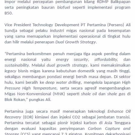
impor melalui percepatan pembangunan kilang RDMP Balikpapan
serta peningkatan bauran
biofuel
seperti implementasi program
B50.
Vice President Technology Development PT Pertamina (Persero) Ali
Sundja sebagai pelaku industri migas nasional pada kesempatan
yang sama memaparkan implementasi operasional di tingkat hulu
dan hilir melalui penerapan
Dual Growth Strategy
.
“Pertamina berkomitmen penuh menjaga tiga aspek penting dalam
energi nasional yaitu
energy security
,
affordability,
dan
sustainability.
Melalui
dual growth strategy
, kami memaksimalkan
legacy
bisnis migas karena kebutuhan domestik yang masih tinggi,
sekaligus membangun pondasi energi bersih masa depan. Di sektor
hulu, kami beralih ke
deep water drilling
, mengelola lapangan
High
Pressure High Temperature
, serta secara agresif mengembangkan
Migas Non-Konvensional (MNK) seperti
shale oil
dan
shale gas
di
Blok Rokan,” pungkas Ali.
Pertamina juga secara masif menerapkan teknologi
Enhance Oil
Recovery
(EOR) kimiawi dan injeksi CO2 sebagai jembatan transisi.
Pertamina tercatat sebagai pionir injeksi karbon di Asia Tenggara
dengan evaluasi kapasitas penyimpanan
Carbon Capture and
Storage
(CCS) yang mencapai 7,3 gigaton. Komitmen dekarbonisasi