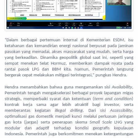
“Dalam berbagai pertemuan internal di Kementerian ESDM, isu
ketahanan dan kemandirian energi nasional berpusat pada jaminan
pasokan yang memadai, akses masyarakat yang mudah, serta harga
yang berkeadilan. Dinamika geopolitik global saat ini, seperti yang
sempat menekan Selat Hormuz, memberikan dampak nyata pada
rantai pasok LPG dan BBM kita. Namun, Pemerintah langsung
bergerak cepat melakukan mitigasi terintegrasi,” pungkas Hendra.
Hendra menambahkan bahwa guna mengamankan sisi
Availability
,
Pemerintah tengah mengakselerasi berbagai proyek lapangan migas
strategis, memperbaiki syarat dan ketentuan (
term and condition
)
kontrak kerja sama agar lebih atraktif bagi investor, serta
memberantas kegiatan
illegal drilling
. Dari
sisi Accessibility
,
optimalisasi gas domestik menjadi kunci melalui perluasan jaringan
gas kota (jargas) serta penerapan skema
Small Scale
LNG yang
modular dan adaptif terhadap kondisi geografis kepulauan
Indonesia. Pemerintah juga berkomitmen menekan ketergantungan