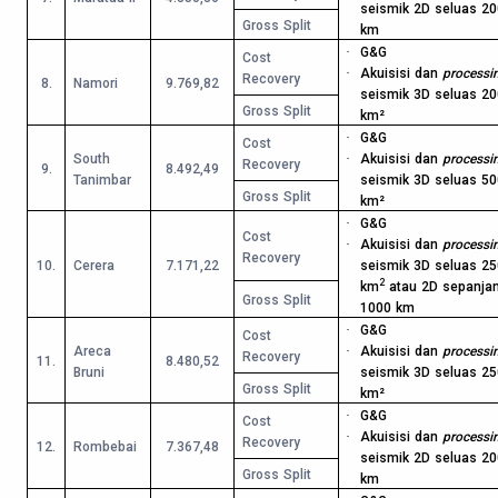
seismik 2D seluas 20
Gross Split
km
·
G&G
Cost
·
Akuisisi dan
processi
Recovery
8.
Namori
9.769,82
seismik 3D seluas 20
Gross Split
km²
·
G&G
Cost
South
·
Akuisisi dan
processi
Recovery
9.
8.492,49
Tanimbar
seismik 3D seluas 50
Gross Split
km²
·
G&G
Cost
·
Akuisisi dan
processi
Recovery
10.
Cerera
7.171,22
seismik 3D seluas 25
2
km
atau 2D sepanja
Gross Split
1000 km
·
G&G
Cost
Areca
·
Akuisisi dan
processi
Recovery
11.
8.480,52
Bruni
seismik 3D seluas 25
Gross Split
km²
·
G&G
Cost
·
Akuisisi dan
processi
Recovery
12.
Rombebai
7.367,48
seismik 2D seluas 20
Gross Split
km