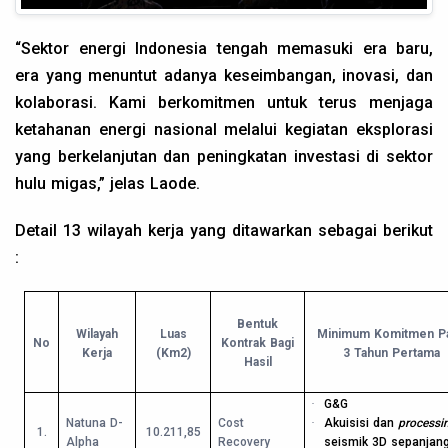
“Sektor energi Indonesia tengah memasuki era baru,
era yang menuntut adanya keseimbangan, inovasi, dan
kolaborasi. Kami berkomitmen untuk terus menjaga
ketahanan energi nasional melalui kegiatan eksplorasi
yang berkelanjutan dan peningkatan investasi di sektor
hulu migas,” jelas Laode.
Detail 13 wilayah kerja yang ditawarkan sebagai berikut
:
Bentuk
Wilayah
Luas
Minimum Komitmen Pa
No
Kontrak Bagi
Kerja
(Km2)
3 Tahun Pertama
Hasil
·
G&G
Natuna D-
Cost
·
Akuisisi dan
processi
1.
10.211,85
Alpha
Recovery
seismik 3D sepanjan