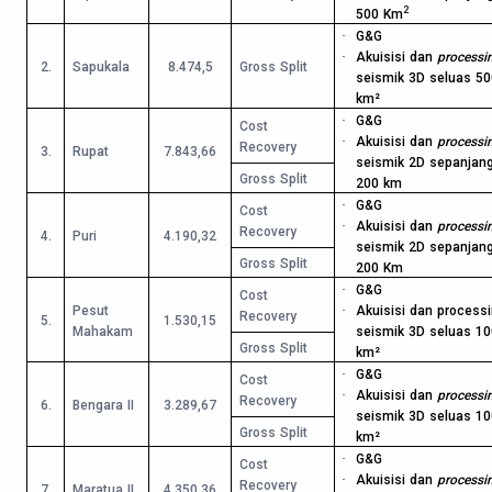
2
500 Km
·
G&G
·
Akuisisi dan
processi
2.
Sapukala
8.474,5
Gross Split
seismik 3D seluas 50
km²
·
G&G
Cost
·
Akuisisi dan
processi
Recovery
3.
Rupat
7.843,66
seismik 2D sepanjan
Gross Split
200 km
·
G&G
Cost
·
Akuisisi dan
processi
Recovery
4.
Puri
4.190,32
seismik 2D sepanjan
Gross Split
200 Km
·
G&G
Cost
Pesut
·
Akuisisi dan process
Recovery
5.
1.530,15
Mahakam
seismik 3D seluas 10
Gross Split
km²
·
G&G
Cost
·
Akuisisi dan
processi
Recovery
6.
Bengara II
3.289,67
seismik 3D seluas 10
Gross Split
km²
·
G&G
Cost
·
Akuisisi dan
processi
Recovery
7.
Maratua II
4.350,36