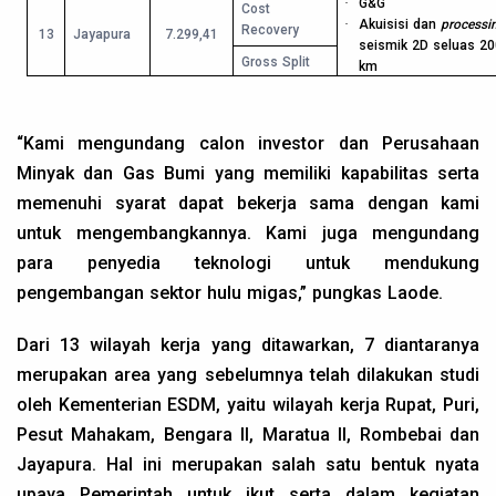
·
G&G
Cost
·
Akuisisi dan
processi
Recovery
13
Jayapura
7.299,41
seismik 2D seluas 20
Gross Split
km
“Kami mengundang calon investor dan Perusahaan
Minyak dan Gas Bumi yang memiliki kapabilitas serta
memenuhi syarat dapat bekerja sama dengan kami
untuk mengembangkannya. Kami juga mengundang
para penyedia teknologi untuk mendukung
pengembangan sektor hulu migas,” pungkas Laode.
Dari 13 wilayah kerja yang ditawarkan, 7 diantaranya
merupakan area yang sebelumnya telah dilakukan studi
oleh Kementerian ESDM, yaitu wilayah kerja Rupat, Puri,
Pesut Mahakam, Bengara II, Maratua II, Rombebai dan
Jayapura. Hal ini merupakan salah satu bentuk nyata
upaya Pemerintah untuk ikut serta dalam kegiatan