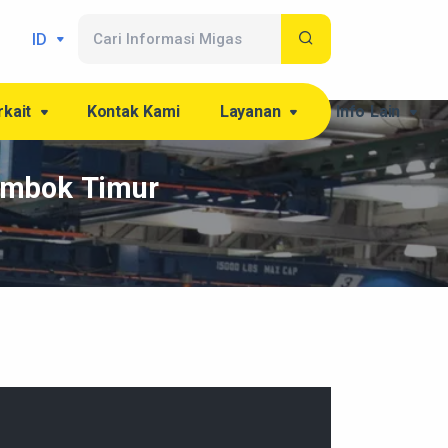
ID
rkait
Kontak Kami
Layanan
Info Lain
ombok Timur